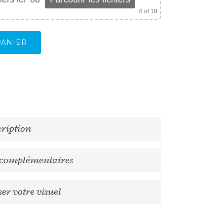
0
of 10
PANIER
cription
 complémentaires
er votre visuel