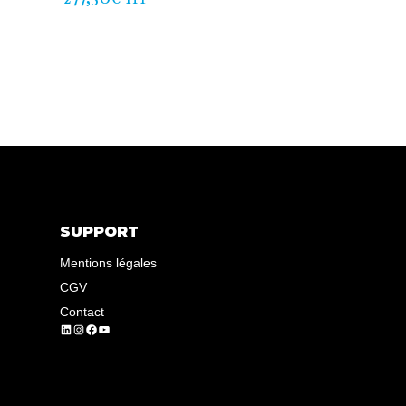
SUPPORT
Mentions légales
CGV
Contact
LinkedIn
Instagram
Facebook
YouTube