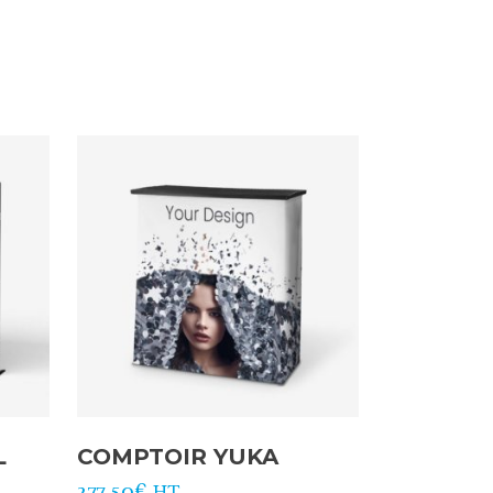
L
COMPTOIR YUKA
277,50
€
HT