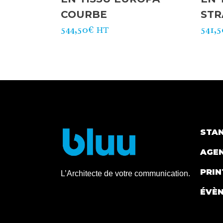
COURBE
STR
544,50
€
541,
HT
STA
AGE
PRIN
L’Architecte de votre communication.
ÉVÈ