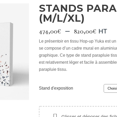
STANDS PARA
(M/L/XL)
Plage
–
474,00
€
820,00
€
HT
de
Le présentoir en tissu Hop-up Yuka est un 
prix :
se compose d’un cadre mural en aluminium
474,0
graphique. Ce type de stand parapluie tissu
à
est relativement léger et facile à assemble
820,0
parapluie tissu.
Stand d'exposition
Glisser et déposer des fichi