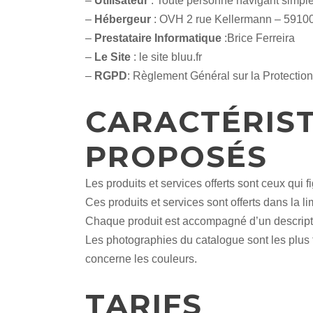
–
Utilisateur
: Toute personne navigant simplem
–
Hébergeur
: OVH 2 rue Kellermann – 5910
–
Prestataire Informatique
:Brice Ferreira
–
Le Site
: le site bluu.fr
–
RGPD
: Règlement Général sur la Protecti
CARACTÉRIST
PROPOSÉS
Les produits et services offerts sont ceux qu
Ces produits et services sont offerts dans la l
Chaque produit est accompagné d’un descriptif 
Les photographies du catalogue sont les plus f
concerne les couleurs.
TARIFS