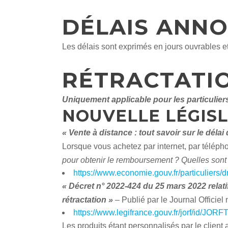
DÉLAIS ANN
Les délais sont exprimés en jours ouvrables 
RÉTRACTATI
Uniquement applicable pour les particulier
NOUVELLE LÉGISL
« Vente à distance : tout savoir sur le délai 
Lorsque vous achetez par internet, par télépho
pour obtenir le remboursement ? Quelles sont 
https://www.economie.gouv.fr/particuliers/dr
« Décret n° 2022-424 du 25 mars 2022 relati
rétractation »
– Publié par le Journal Officie
https://www.legifrance.gouv.fr/jorf/id/J
Les produits étant personnalisés par le client