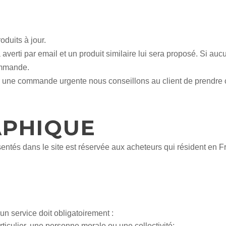
oduits à jour.
averti par email et un produit similaire lui sera proposé. Si aucu
ommande.
our une commande urgente nous conseillons au client de prendre
APHIQUE
sentés dans le site est réservée aux acheteurs qui résident en Fr
un service doit obligatoirement :
rticulier, une personne morale ou une collectivité;