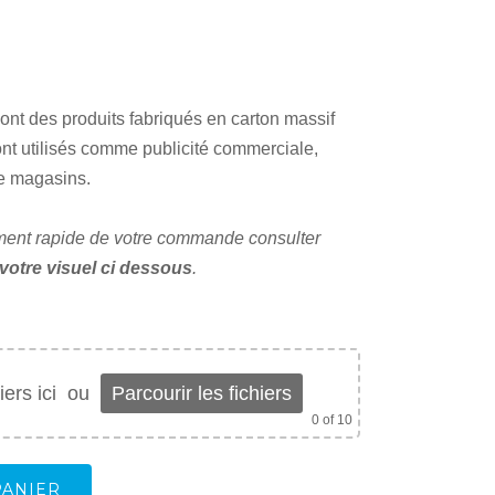
sont des produits fabriqués en carton massif
ont utilisés comme publicité commerciale,
de magasins.
tement rapide de votre commande consulter
votre visuel ci dessous
.
ers ici
ou
Parcourir les fichiers
0
of 10
PANIER