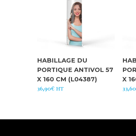
HABILLAGE DU
HAB
PORTIQUE ANTIVOL 57
POR
X 160 CM (L04387)
X 1
36,90
€
33,6
HT