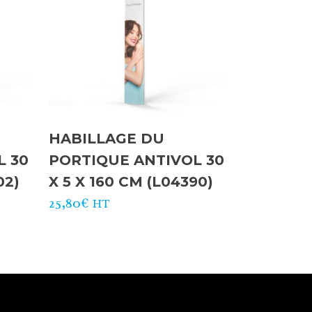
HABILLAGE DU
L 30
PORTIQUE ANTIVOL 30
02)
X 5 X 160 CM (L04390)
25,80
€
HT