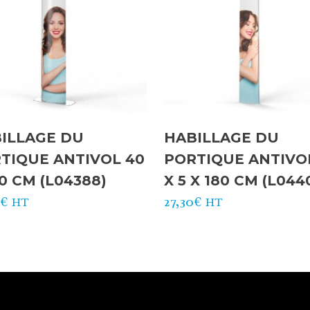
ILLAGE DU
HABILLAGE DU
TIQUE ANTIVOL 40
PORTIQUE ANTIVO
60 CM (L04388)
X 5 X 180 CM (L044
0
€
27,30
€
HT
HT