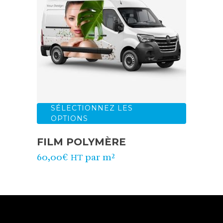
SÉLECTIONNEZ LES
OPTIONS
FILM POLYMÈRE
60,00
€
par m²
HT