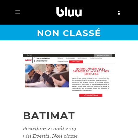
NON CLASSÉ
BATIMAT
Posted on
21 août 2019
in
Events
,
Non classé